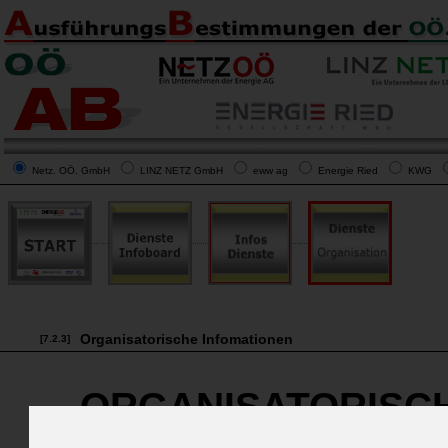
Netz. OÖ. GmbH
LINZ NETZ GmbH
eww ag
Energie Ried
KWG
Organisatorische Infomationen
[7.2.3]
ORGANISATORISCH