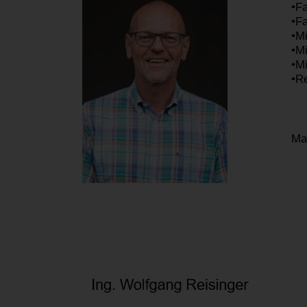
•​
•F
•M
•Mi
•M
•Re
Ma