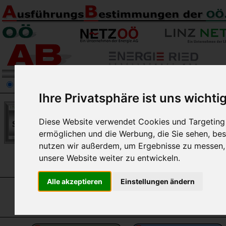
Netz. OÖ. GmbH
LINZ NETZ GmbH
eww ag
Energie Ried
KWG
Ihre Privatsphäre ist uns wichti
Diese Website verwendet Cookies und Targeting T
ermöglichen und die Werbung, die Sie sehen, bes
nutzen wir außerdem, um Ergebnisse zu messen
unsere Website weiter zu entwickeln.
Überspannungsschutz
[6.3]
Alle akzeptieren
Einstellungen ändern
Siehe OVE E 8101 sowie OVE Richtlinien